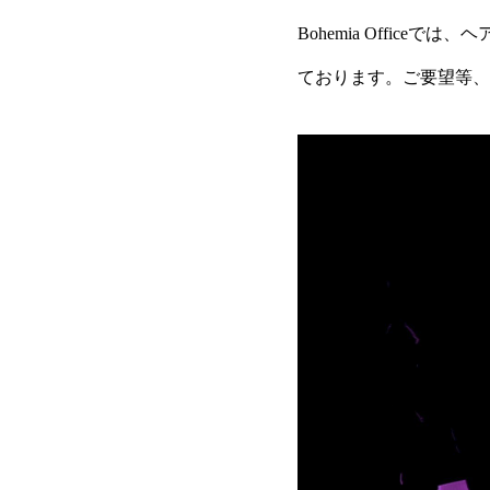
Bohemia Offic
ております。ご要望等、
動
画
プ
レ
ー
ヤ
ー