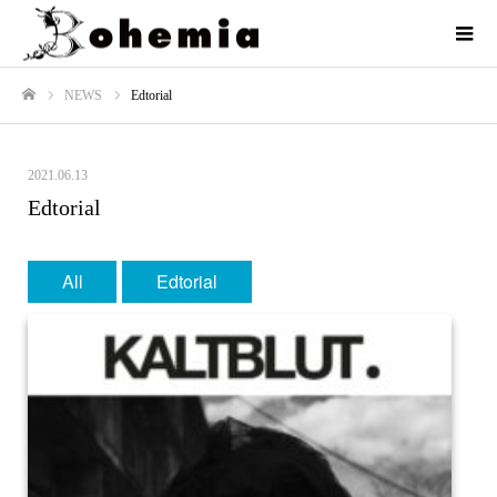
NEWS
Edtorial
ホーム
2021.06.13
Edtorial
All
Edtorial